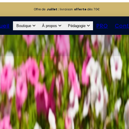
Offre de
Juillet :
livraison
offerte
dès 70€
ueil
PRO
Cont
Boutique
À propos
Pédagogie