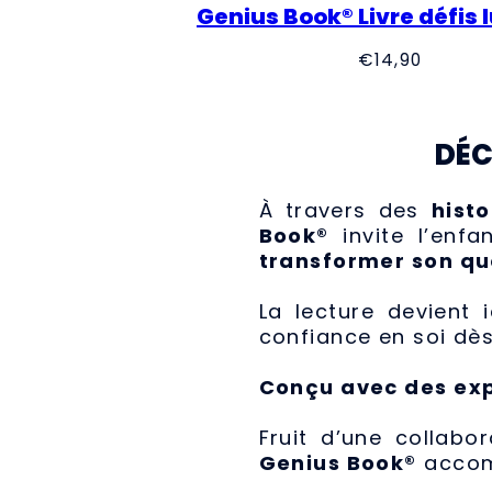
Genius Book® Livre défis 
Precio
€14,90
regular
DÉC
À travers des
histo
Book®
invite l’enf
transformer son qu
La lecture devient i
confiance en soi dès
Conçu avec des ex
Fruit d’une collabo
Genius Book®
accom