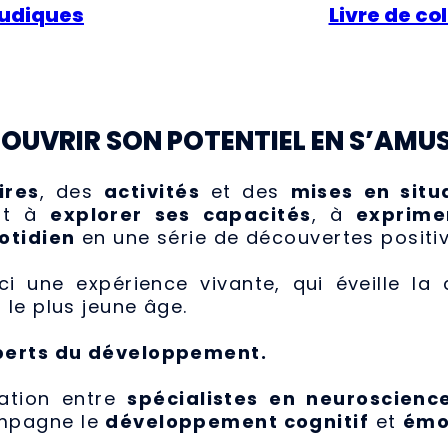
ludiques
Livre de co
OUVRIR SON POTENTIEL EN S’AMU
ires
, des
activités
et des
mises en situ
ant à
explorer ses capacités
, à
exprime
otidien
en une série de découvertes positiv
ci une expérience vivante, qui éveille la c
 le plus jeune âge.
perts du développement.
ration entre
spécialistes en neuroscienc
pagne le
développement cognitif
et
émo