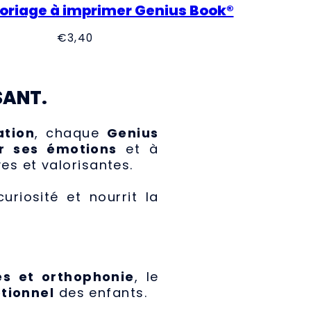
loriage à imprimer Genius Book®
Precio
€3,40
regular
SANT.
ation
, chaque
Genius
r ses émotions
et à
es et valorisantes.
uriosité et nourrit la
es et orthophonie
, le
tionnel
des enfants.