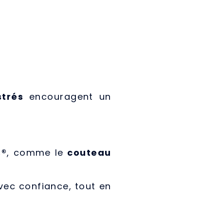
strés
encouragent un
s®
, comme le
couteau
vec confiance, tout en