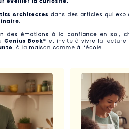
r éveiller la curiosité.
tits Architectes
dans des articles qui expl
ginaire
.
n des émotions à la confiance en soi, c
du
Genius Book®
et invite à vivre la lectu
ante
, à la maison comme à l’école.