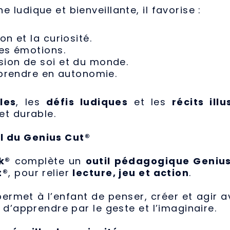
ludique et bienveillante, il favorise :
on et la curiosité.
des émotions.
ion de soi et du monde.
pprendre en autonomie.
les
, les
défis ludiques
et les
récits illu
et durable.
 du Genius Cut®
k®
complète un
outil pédagogique Geniu
t®
, pour relier
lecture, jeu et action
.
rmet à l’enfant de penser, créer et agir a
 d’apprendre par le geste et l’imaginaire.